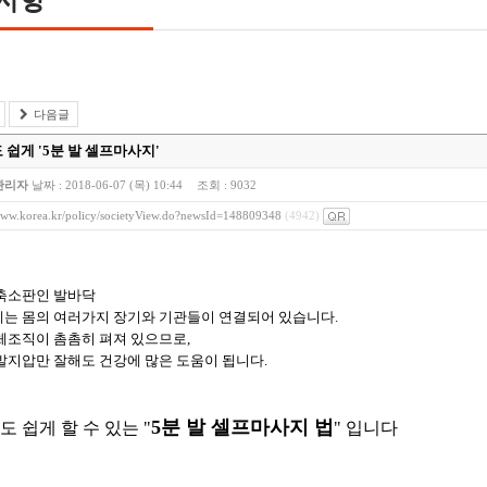
다음글
쉽게 '5분 발 셀프마사지'
관리자
날짜 :
2018-06-07 (목) 10:44
조회 :
9032
/www.korea.kr/policy/societyView.do?newsId=148809348
(4942)
축소판인 발바닥
는 몸의 여러가지 장기와 기관들이 연결되어 있습니다.
체조직이 촘촘히 펴져 있으므로,
발지압만 잘해도 건강에 많은 도움이 됩니다.
5분 발 셀프마사지 법
 쉽게 할 수 있는 "
" 입니다