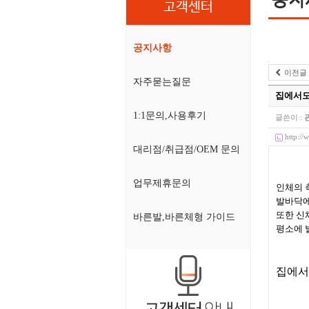
고객센터
공지사항
이전글
자주묻는질문
집에서도 
1:1문의,사용후기
글쓴이 :
http:/
대리점/취급점/OEM 문의
업무제휴문의
인체의 
발바닥에
또한 신
바른발,바른체형 가이드
평소에 
집에서도