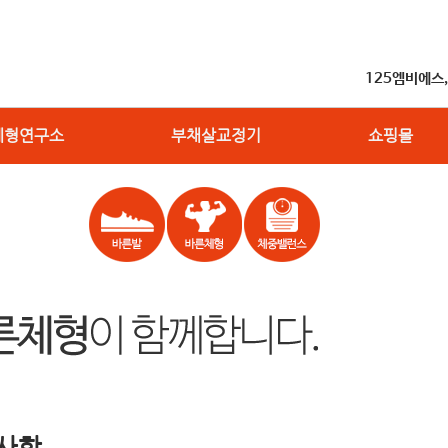
125엠비에스
체형연구소
부채살교정기
쇼핑몰
사항