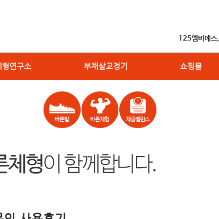
125엠비에스
체형연구소
부채살교정기
쇼핑몰
1문의,사용후기