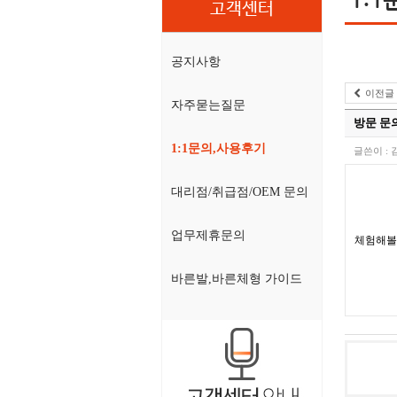
고객센터
공지사항
이전글
자주묻는질문
방문 문
1:1문의,사용후기
글쓴이 :
대리점/취급점/OEM 문의
업무제휴문의
체험해볼
바른발,바른체형 가이드