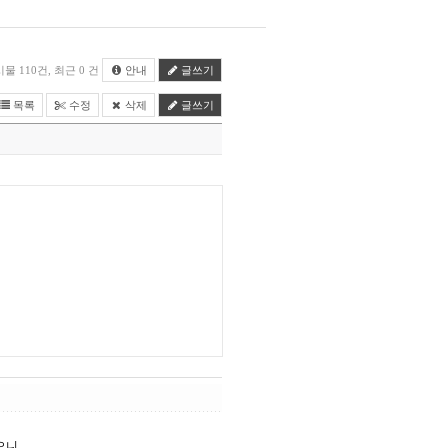
물 110건, 최근 0 건
안내
글쓰기
목록
수정
삭제
글쓰기
으니