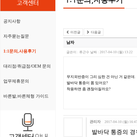
고객센터
공지사항
이전글
다음글
자주묻는질문
남자
1:1문의,사용후기
글쓴이 :
류근수
날짜 :
2017-04-10 (월) 13:22
대리점/취급점/OEM 문의
무지외반증이 그리 심한 건 아닌 거 같은데.
업무제휴문의
발바닥 통증이 쫌 있어요?
착용하면 좀 괜찮아질까요?
바른발,바른체형 가이드
관리자
2017-04-10 (월) 16:4
발바닥 통증의 경