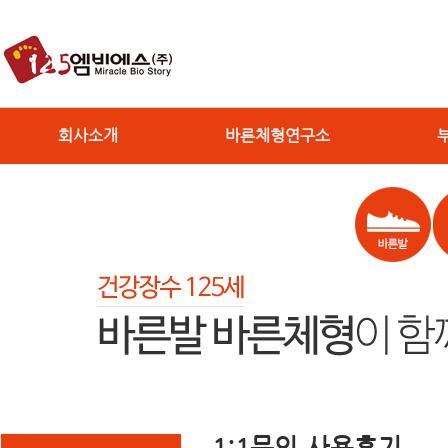
회사소개
바른체형연구소
1:1문의,사용후기