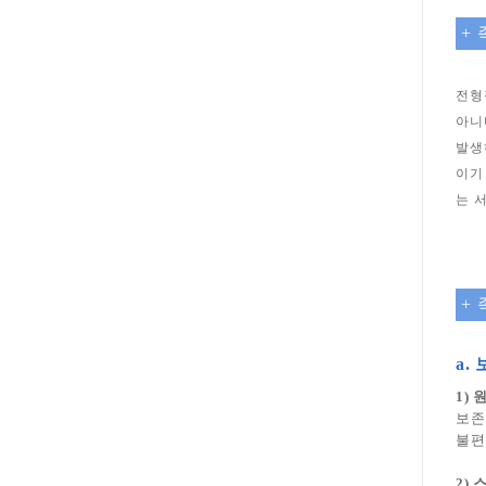
+
전형
아니
발생
이기
는 
+
a.
1)
보존
불편
2)