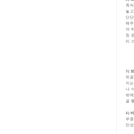
족저
놓고
단단
해주
야 
칭 
리 
3)
뒤꿈
지는
나 
밖에
골 
4)
부종
만성