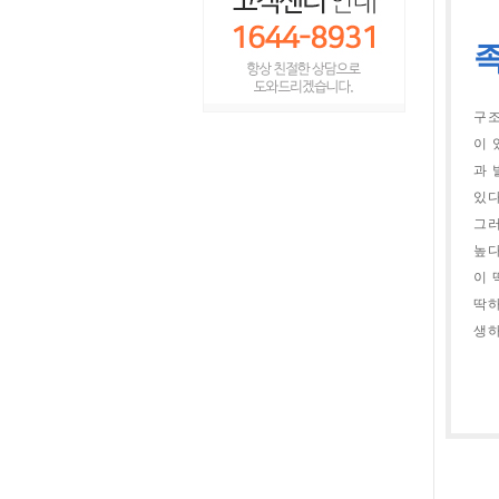
구조
이 
과 
있다
그러
높다
이 
딱하
생하