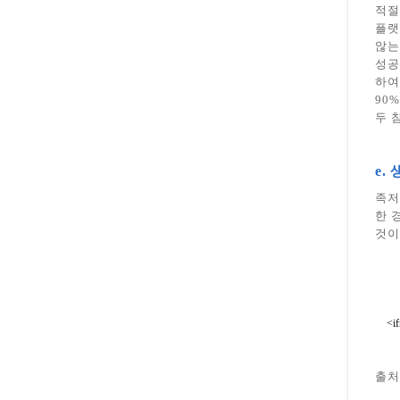
적절
플랫
않는
성공
하여
90
두 
e.
족저
한 
것이
<i
출처