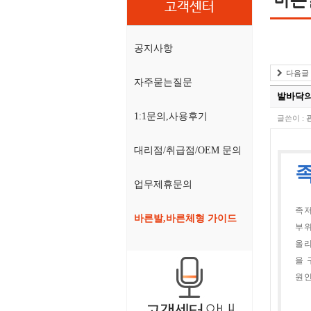
고객센터
공지사항
다음글
자주묻는질문
발바닥의
1:1문의,사용후기
글쓴이 :
대리점/취급점/OEM 문의
족
업무제휴문의
족저
바른발,바른체형 가이드
부위
올리
을 
원인