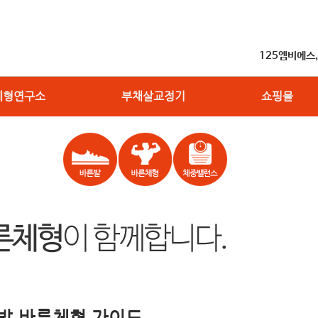
125엠비에스
체형연구소
부채살교정기
쇼핑몰
발,바른체형 가이드