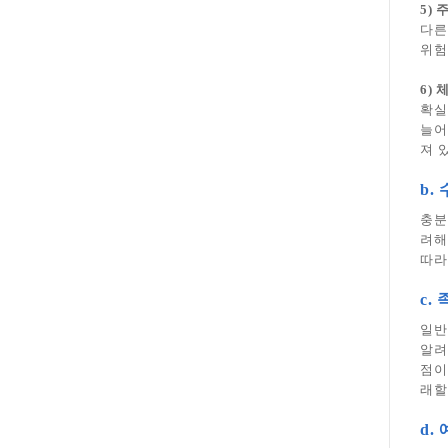
5) 
다른
위험
6) 
확실
늘어
져 
b.
충분
려해
따라
c.
일반
알려
점이
래할
d.