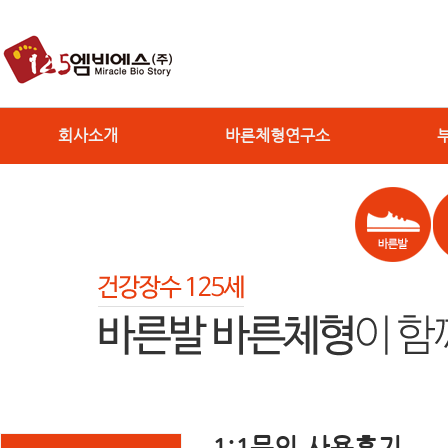
회사소개
바른체형연구소
1:1문의,사용후기