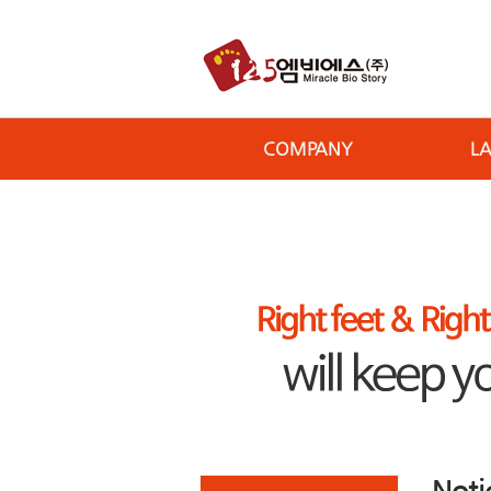
COMPANY
L
Noti