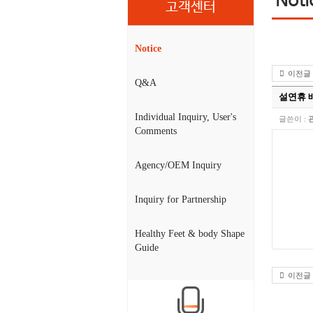
고객센터
Notice
이전글
Q&A
설연휴 
Individual Inquiry, User's
글쓴이 :
Comments
Agency/OEM Inquiry
Inquiry for Partnership
Healthy Feet & body Shape
Guide
이전글