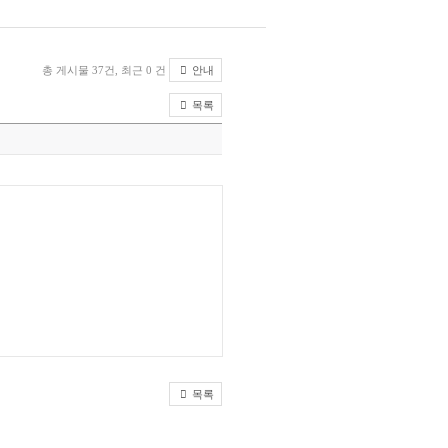
총 게시물 37건, 최근 0 건
안내
목록
목록