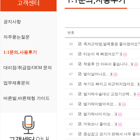
고객센터
공지사항
번호
자주묻는질문
족저근막염,발목통증 좋아졌어요?
50
1:1문의,사용후기
티눈이 쏙 빠졌어요??
49
1
착용후 안 아파서 좋습니다..
48
1
대리점/취급점/OEM 문의
발이살아나요...
47
1
업무제휴문의
부기도 빠지고 피곤하지않아요..
46
1
발가락수술대신 교정기선택...
45
1
바른발,바른체형 가이드
발가락이벌어져요....
44
1
발가락사이 티눈...
43
1
끼워보니 좋아요...
42
1
중심잡고 걷기가 편해서 너무 좋아요.
41