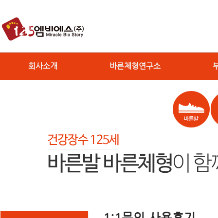
회사소개
바른체형연구소
1:1문의,사용후기